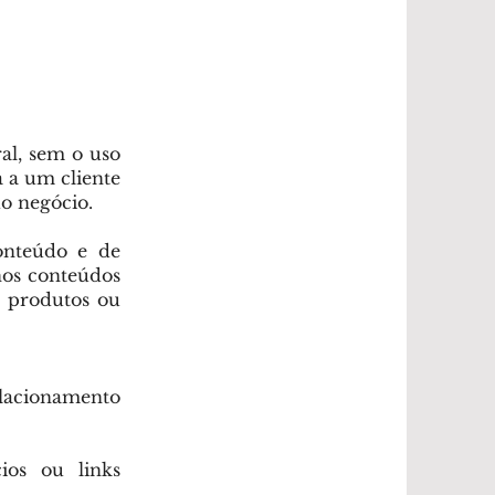
al, sem o uso
a a um cliente
do negócio.
onteúdo e de
nos conteúdos
s produtos ou
lacionamento
ios ou links